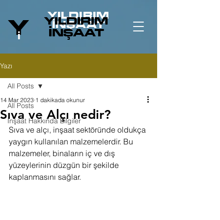
YILDIRIM
YILDIRIM
Y
İNŞAAT
İNŞAA
T
İ
Yazı
All Posts
14 Mar 2023
1 dakikada okunur
All Posts
Sıva ve Alçı nedir?
İnşaat Hakkında Bilgiler
Sıva ve alçı, inşaat sektöründe oldukça 
yaygın kullanılan malzemelerdir. Bu 
malzemeler, binaların iç ve dış 
yüzeylerinin düzgün bir şekilde 
kaplanmasını sağlar.