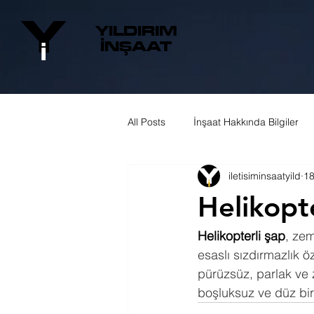
Y
YILDIRIM
İNŞAA
T
İ
All Posts
İnşaat Hakkında Bilgiler
iletisiminsaatyild
18
Helikopt
Helikopterli şap
, zem
esaslı sızdırmazlık 
pürüzsüz, parlak ve 
boşluksuz ve düz bir