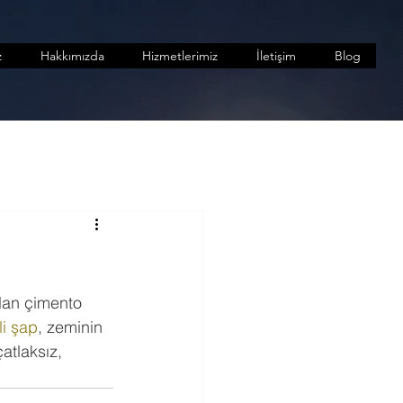
z
Hakkımızda
Hizmetlerimiz
İletişim
Blog
ılan çimento 
li şap
, zeminin 
atlaksız, 