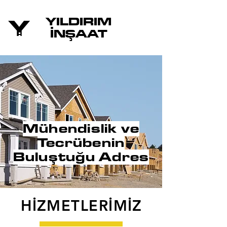
YILDIRIM
YILDIRIM
Y
İNŞAAT
İNŞAA
T
İ
Mühendislik ve
Tecrübenin
Buluştuğu Adres
HİZMETLERİMİZ